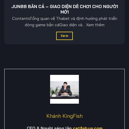
JUN88 BẮN CÁ – GIAO DIỆN DỄ CHƠI CHO NGƯỜI
MỚI
ContentsTổng quan về Thabet và định hướng phát triển
dòng game bắn cáGiao diện và... Xem thêm
Xem
Khánh KingFish
CEO & Người sáng lập
catfish.us.com