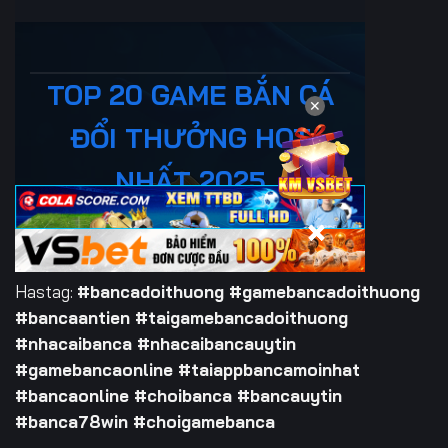
Hastag:
#bancadoithuong #gamebancadoithuong
#bancaantien #taigamebancadoithuong
#nhacaibanca #nhacaibancauytin
#gamebancaonline #taiappbancamoinhat
#bancaonline #choibanca #bancauytin
#banca78win #choigamebanca