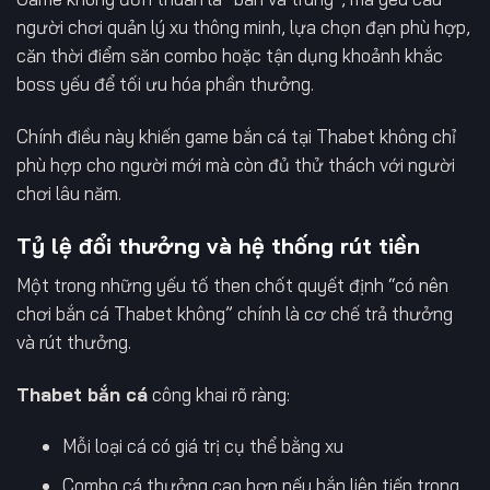
người chơi quản lý xu thông minh, lựa chọn đạn phù hợp,
căn thời điểm săn combo hoặc tận dụng khoảnh khắc
boss yếu để tối ưu hóa phần thưởng.
Chính điều này khiến game bắn cá tại Thabet không chỉ
phù hợp cho người mới mà còn đủ thử thách với người
chơi lâu năm.
Tỷ lệ đổi thưởng và hệ thống rút tiền
Một trong những yếu tố then chốt quyết định “có nên
chơi bắn cá Thabet không” chính là cơ chế trả thưởng
và rút thưởng.
Thabet bắn cá
công khai rõ ràng:
Mỗi loại cá có giá trị cụ thể bằng xu
Combo cá thưởng cao hơn nếu bắn liên tiếp trong