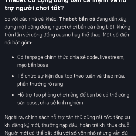
trợ người chơi tốt?
So với các nhà cái khác,
Thabet bắn cá
đang dần xây
dựng một cộng đồng người chơi bắn cá riêng biệt, không
trộn lẫn với cộng đồng casino hay thể thao. Một số điểm
nổi bật gồm:
Có fanpage chính thức chia sẻ code, livestream,
mẹo bắn boss
Tổ chức sự kiện đua top theo tuần và theo mùa,
phần thưởng rõ ràng
Hỗ trợ tạo phòng chơi riêng để bạn bè có thể cùng
săn boss, chia sẻ kinh nghiệm
Ngoài ra, chính sách hỗ trợ tân thủ cũng rất tốt: tặng xu
khi đăng ký mới, thưởng nạp đầu, hoàn trả khi thua chuỗi.
Người mới có thể bắt đầu với số vốn nhỏ nhưng vẫn đủ