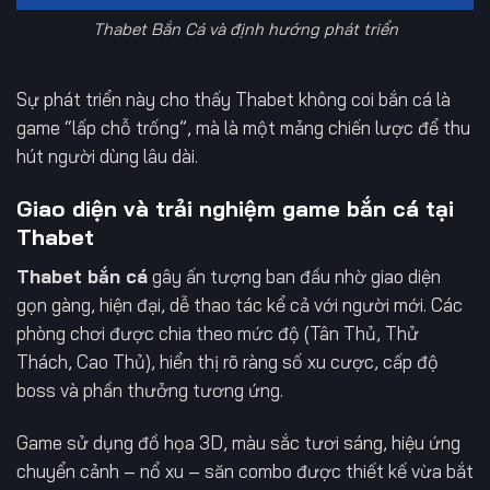
Thabet Bắn Cá và định hướng phát triển
Sự phát triển này cho thấy Thabet không coi bắn cá là
game “lấp chỗ trống”, mà là một mảng chiến lược để thu
hút người dùng lâu dài.
Giao diện và trải nghiệm game bắn cá tại
Thabet
Thabet bắn cá
gây ấn tượng ban đầu nhờ giao diện
gọn gàng, hiện đại, dễ thao tác kể cả với người mới. Các
phòng chơi được chia theo mức độ (Tân Thủ, Thử
Thách, Cao Thủ), hiển thị rõ ràng số xu cược, cấp độ
boss và phần thưởng tương ứng.
Game sử dụng đồ họa 3D, màu sắc tươi sáng, hiệu ứng
chuyển cảnh – nổ xu – săn combo được thiết kế vừa bắt