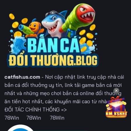
catfish.us.com
- Nơi cập nhật link truy cập nhà cái
bắn cá đổi thưởng uy tín, link tải game bắn cá mới
✕
nhất và những mẹo chơi bắn cá online đổi thưởng
ăn tiền hot nhất, các khuyến mãi cao từ nhà cái.
ĐỐI TÁC CHÍNH THỐNG =>
78Win
78Win
78Win