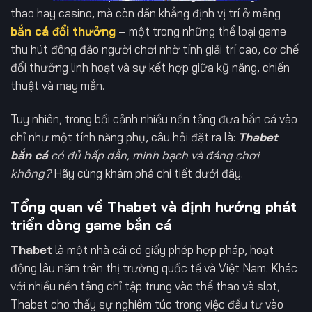
thao hay casino, mà còn dần khẳng định vị trí ở mảng
bắn cá đổi thưởng
– một trong những thể loại game
thu hút đông đảo người chơi nhờ tính giải trí cao, cơ chế
đổi thưởng linh hoạt và sự kết hợp giữa kỹ năng, chiến
thuật và may mắn.
Tuy nhiên, trong bối cảnh nhiều nền tảng đưa bắn cá vào
chỉ như một tính năng phụ, câu hỏi đặt ra là:
Thabet
bắn cá
có đủ hấp dẫn, minh bạch và đáng chơi
không?
Hãy cùng khám phá chi tiết dưới đây.
Tổng quan về Thabet và định hướng phát
triển dòng game bắn cá
Thabet
là một nhà cái có giấy phép hợp pháp, hoạt
động lâu năm trên thị trường quốc tế và Việt Nam. Khác
với nhiều nền tảng chỉ tập trung vào thể thao và slot,
Thabet cho thấy sự nghiêm túc trong việc đầu tư vào