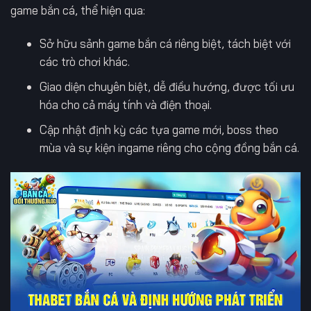
game bắn cá, thể hiện qua:
Sở hữu sảnh game bắn cá riêng biệt, tách biệt với
các trò chơi khác.
Giao diện chuyên biệt, dễ điều hướng, được tối ưu
hóa cho cả máy tính và điện thoại.
Cập nhật định kỳ các tựa game mới, boss theo
mùa và sự kiện ingame riêng cho cộng đồng bắn cá.