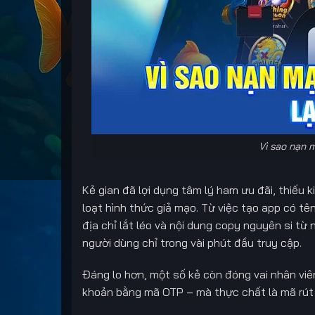
Vì sao nạn 
Kẻ gian đã lợi dụng tâm lý ham ưu đãi, thiếu k
loạt hình thức giả mạo. Từ việc tạo app có tên
địa chỉ lắt léo và nội dung copy nguyên si từ
người dùng chỉ trong vài phút đầu truy cập.
Đáng lo hơn, một số kẻ còn đóng vai nhân viên
khoản bằng mã OTP – mà thực chất là mã rút 