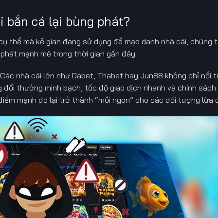
 bắn cá lại bùng phát?
 cụ thể mà kẻ gian đang sử dụng để mạo danh nhà cái, chúng 
ng phát mạnh mẽ trong thời gian gần đây.
cả. Các nhà cái lớn như Dabet, Thabet hay Jun88 không chỉ nổi t
g đổi thưởng minh bạch, tốc độ giao dịch nhanh và chính sác
iểm mạnh đó lại trở thành “mồi ngon” cho các đối tượng lừa 