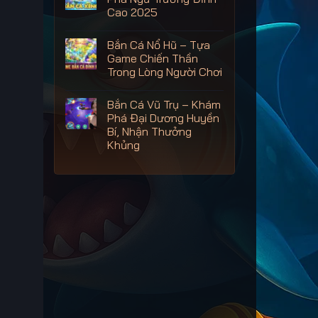
Cao 2025
Bắn Cá Nổ Hũ – Tựa
Game Chiến Thần
Trong Lòng Người Chơi
Bắn Cá Vũ Trụ – Khám
Phá Đại Dương Huyền
Bí, Nhận Thưởng
Khủng