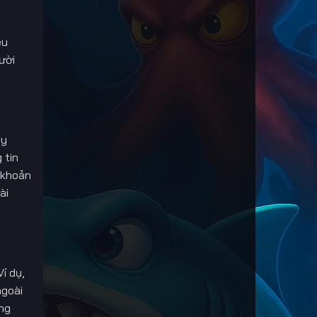
êu
ười
ày
 tin
 khoản
ài
í dụ,
ngoài
ng