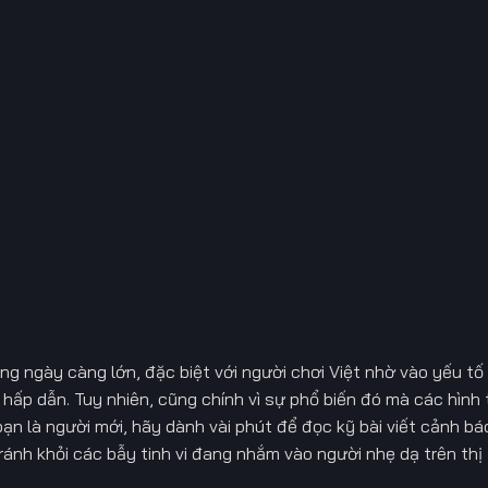
g ngày càng lớn, đặc biệt với người chơi Việt nhờ vào yếu tố g
 hấp dẫn. Tuy nhiên, cũng chính vì sự phổ biến đó mà các hình
ạn là người mới, hãy dành vài phút để đọc kỹ bài viết cảnh b
ránh khỏi các bẫy tinh vi đang nhắm vào người nhẹ dạ trên thị