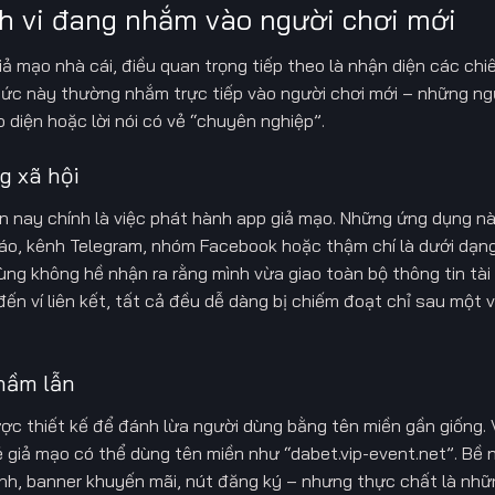
nh vi đang nhắm vào người chơi mới
ả mạo nhà cái, điều quan trọng tiếp theo là nhận diện các chi
thức này thường nhắm trực tiếp vào người chơi mới – những ng
o diện hoặc lời nói có vẻ “chuyên nghiệp”.
g xã hội
n nay chính là việc phát hành app giả mạo. Những ứng dụng n
áo, kênh Telegram, nhóm Facebook hoặc thậm chí là dưới dạng
ùng không hề nhận ra rằng mình vừa giao toàn bộ thông tin tài
ến ví liên kết, tất cả đều dễ dàng bị chiếm đoạt chỉ sau một v
hầm lẫn
c thiết kế để đánh lừa người dùng bằng tên miền gần giống. V
kẻ giả mạo có thể dùng tên miền như “dabet.vip-event.net”. Bề 
ảnh, banner khuyến mãi, nút đăng ký – nhưng thực chất là nhữ