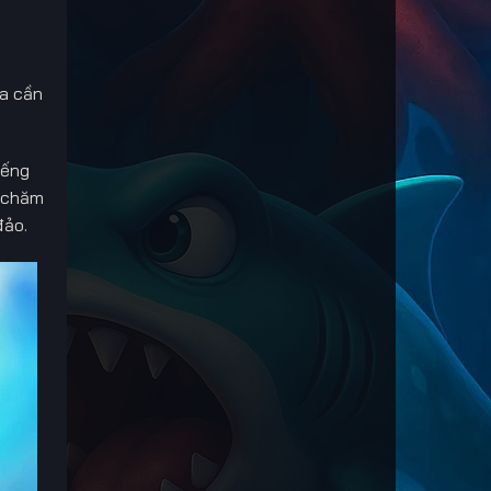
ta cần
iếng
h chăm
đảo.