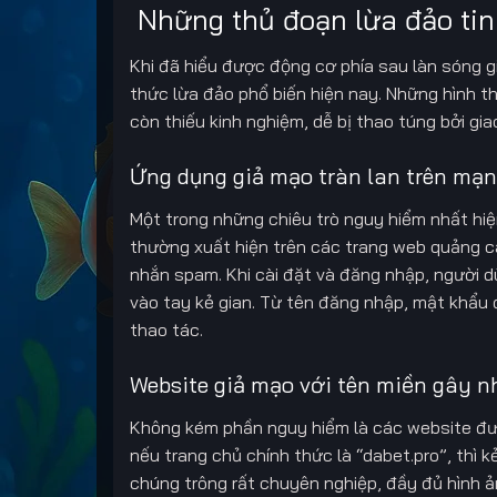
️ Những thủ đoạn lừa đảo ti
Khi đã hiểu được động cơ phía sau làn sóng gi
thức lừa đảo phổ biến hiện nay. Những hình 
còn thiếu kinh nghiệm, dễ bị thao túng bởi gia
Ứng dụng giả mạo tràn lan trên mạn
Một trong những chiêu trò nguy hiểm nhất hiệ
thường xuất hiện trên các trang web quảng c
nhắn spam. Khi cài đặt và đăng nhập, người d
vào tay kẻ gian. Từ tên đăng nhập, mật khẩu đ
thao tác.
Website giả mạo với tên miền gây n
Không kém phần nguy hiểm là các website đượ
nếu trang chủ chính thức là “dabet.pro”, thì 
chúng trông rất chuyên nghiệp, đầy đủ hình 