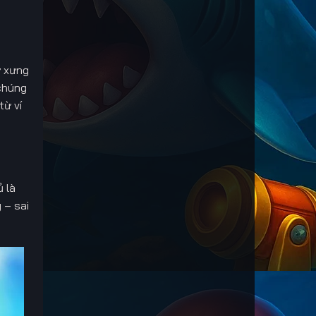
ự xưng
 chúng
từ ví
ủ là
 – sai