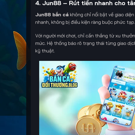
4. Jun88 – Rút tiền nhanh cho tân
Jun88 bắn cá
không chỉ nổi bật về giao diệ
nhanh, không bị điều kiện ràng buộc phức tạp
.
Với người mới chơi, chỉ cần thắng từ xu thưở
mức. Hệ thống báo rõ trạng thái từng giao dịch
kỹ thuật.