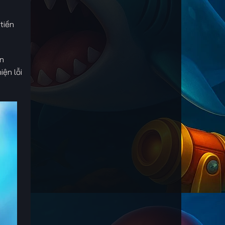
 tiền
ạn
iện lỗi