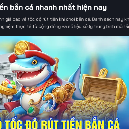
tiền bắn cá nhanh nhất hiện nay
h giá cao về tốc độ rút tiền khi chơi bắn cá. Danh sách này k
i nghiệm thực tế từ cộng đồng
và
số liệu xử lý trung bình mỗi lầ