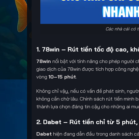
Các nhà cái có t
1. 78win – Rút tiền tốc độ cao, kh
78win
nổi bật với tính năng cho phép người 
giao dịch của 78win được tích hợp công nghệ x
vòng
10–15 phút
.
Không chỉ vậy, nếu có vấn đề phát sinh, ngườ
không cần chờ lâu. Chính sách rút tiền minh b
thành lựa chọn đáng tin cậy cho những ai muốn
2. Dabet – Rút tiền chỉ từ 5 phút
Dabet
hiện đang dẫn đầu trong danh sách c