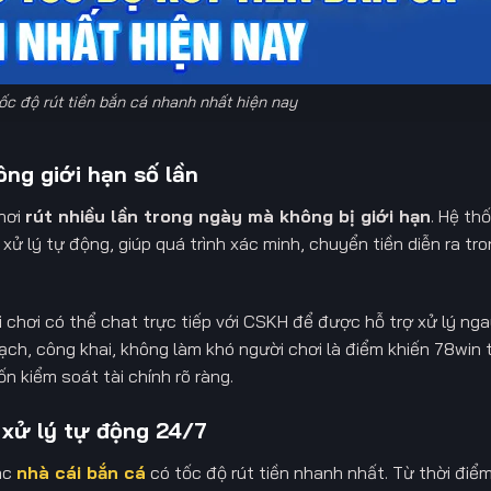
ốc độ rút tiền bắn cá nhanh nhất hiện nay
ông giới hạn số lần
chơi
rút nhiều lần trong ngày mà không bị giới hạn
. Hệ th
ử lý tự động, giúp quá trình xác minh, chuyển tiền diễn ra tr
i chơi có thể chat trực tiếp với CSKH để được hỗ trợ xử lý ng
ạch, công khai, không làm khó người chơi là điểm khiến 78win 
 kiểm soát tài chính rõ ràng.
, xử lý tự động 24/7
ác
nhà cái bắn cá
có tốc độ rút tiền nhanh nhất. Từ thời điể