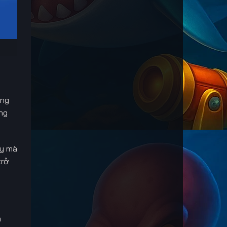
ống
ong
ay mà
trở
m