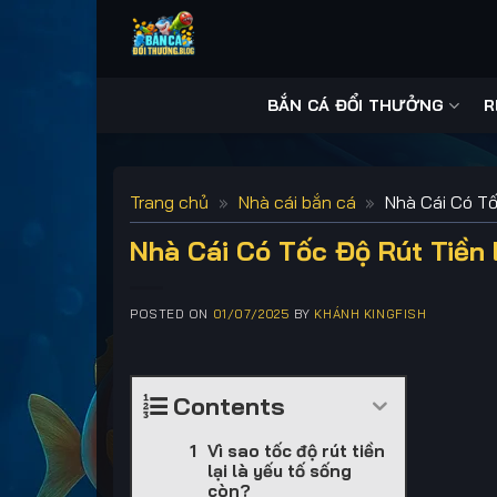
Skip
to
content
BẮN CÁ ĐỔI THƯỞNG
R
Trang chủ
»
Nhà cái bắn cá
»
Nhà Cái Có T
Nhà Cái Có Tốc Độ Rút Tiền
POSTED ON
01/07/2025
BY
KHÁNH KINGFISH
Contents
Vì sao tốc độ rút tiền
lại là yếu tố sống
còn?