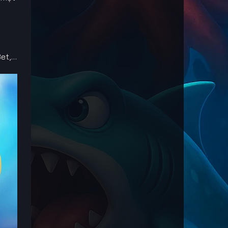
Bet,…