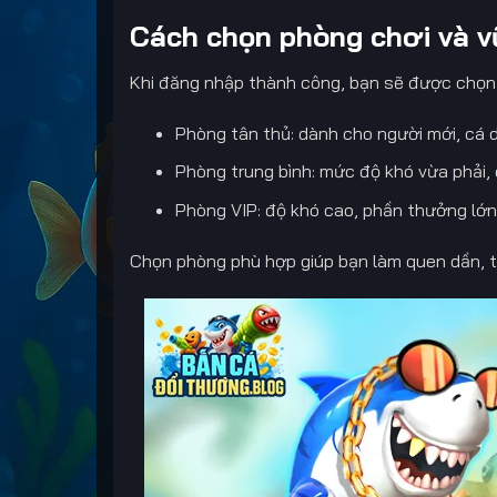
Cách chọn phòng chơi và v
Khi đăng nhập thành công, bạn sẽ được chọn
Phòng tân thủ: dành cho người mới, cá
Phòng trung bình: mức độ khó vừa phải, 
Phòng VIP: độ khó cao, phần thưởng lớn
Chọn phòng phù hợp giúp bạn làm quen dần, tr