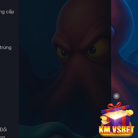
âng cấp
trúng
✕
Đổi
ưng