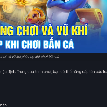
hơi và vũ khí phù hợp khi chơi bắn cá
mặc định. Trong quá trình chơi, bạn có thể nâng cấp lên các lo
u
 bắn