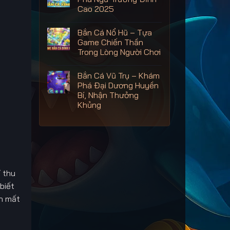
Cao 2025
Bắn Cá Nổ Hũ – Tựa
Game Chiến Thần
Trong Lòng Người Chơi
Bắn Cá Vũ Trụ – Khám
Phá Đại Dương Huyền
Bí, Nhận Thưởng
Khủng
ỉ thu
biết
ến mất