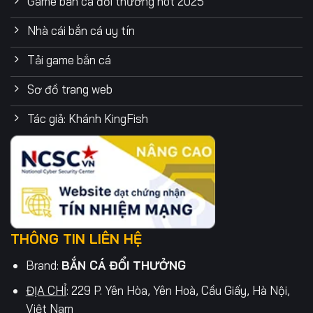
Game bắn cá đổi thưởng hot 2025
Nhà cái bắn cá uy tín
Tải game bắn cá
Sơ đồ trang web
Tác giả: Khánh KingFish
THÔNG TIN LIÊN HỆ
Brand:
BẮN CÁ ĐỔI THƯỞNG
ĐỊA CHỈ
: 229 P. Yên Hòa, Yên Hoà, Cầu Giấy, Hà Nội,
Việt Nam