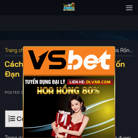
Skip
to
content
Trang chủ
»
Mẹo và thủ thuật
»
Cách Bắn Boss Rồng
×
Không Tốn Đạn
Cách Bắn Boss Rồng Không Tốn
Đạn
POSTED ON
30/06/2025
BY
KHÁNH KINGFISH
Contents
Trong game
bắn cá đổi thưởng
, Boss Rồng luôn được