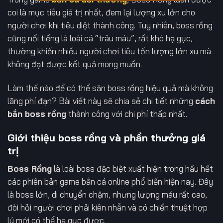
coi là mục tiêu giá trị nhất, đem lại lượng xu lớn cho
người chơi khi tiêu diệt thành công. Tuy nhiên, boss rồng
cũng nổi tiếng là loài cá “trâu máu”, rất khó hạ gục,
thường khiến nhiều người chơi tiêu tốn lượng lớn xu mà
không đạt được kết quả mong muốn.
Làm thế nào để có thể săn boss rồng hiệu quả mà không
lãng phí đạn? Bài viết này sẽ chia sẻ chi tiết những
cách
bắn boss rồng
thành công với chi phí thấp nhất.
Giới thiệu boss rồng và phần thưởng giá
trị
Boss Rồng
là loài boss đặc biệt xuất hiện trong hầu hết
các phiên bản game bắn cá online phổ biến hiện nay. Đây
là boss lớn, di chuyển chậm, nhưng lượng máu rất cao,
đòi hỏi người chơi phải kiên nhẫn và có chiến thuật hợp
lý mới có thể hạ gục được.