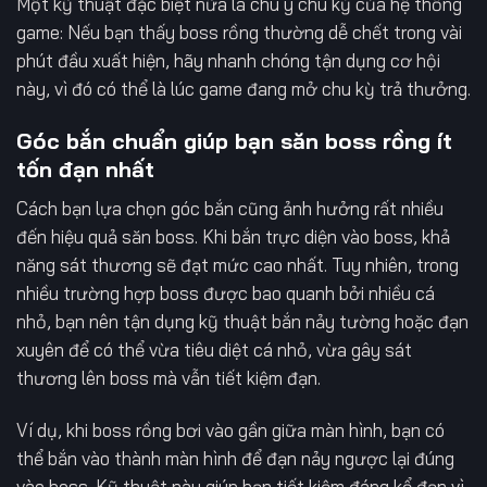
Một kỹ thuật đặc biệt nữa là chú ý chu kỳ của hệ thống
game: Nếu bạn thấy boss rồng thường dễ chết trong vài
phút đầu xuất hiện, hãy nhanh chóng tận dụng cơ hội
này, vì đó có thể là lúc game đang mở chu kỳ trả thưởng.
Góc bắn chuẩn giúp bạn săn boss rồng ít
tốn đạn nhất
Cách bạn lựa chọn góc bắn cũng ảnh hưởng rất nhiều
đến hiệu quả săn boss. Khi bắn trực diện vào boss, khả
năng sát thương sẽ đạt mức cao nhất. Tuy nhiên, trong
nhiều trường hợp boss được bao quanh bởi nhiều cá
nhỏ, bạn nên tận dụng kỹ thuật bắn nảy tường hoặc đạn
xuyên để có thể vừa tiêu diệt cá nhỏ, vừa gây sát
thương lên boss mà vẫn tiết kiệm đạn.
Ví dụ, khi boss rồng bơi vào gần giữa màn hình, bạn có
thể bắn vào thành màn hình để đạn nảy ngược lại đúng
vào boss. Kỹ thuật này giúp bạn tiết kiệm đáng kể đạn vì