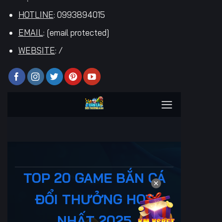
HOTLINE
:
0993894015
EMAIL
:
[email protected]
WEBSITE
: /