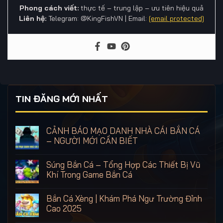
Phong cách viết:
thực tế – trung lập – ưu tiên hiệu quả
Liên hệ:
Telegram: @KingFishVN | Email:
[email protected]
TIN ĐĂNG MỚI NHẤT
CẢNH BÁO MẠO DANH NHÀ CÁI BẮN CÁ
– NGƯỜI MỚI CẦN BIẾT
Súng Bắn Cá – Tổng Hợp Các Thiết Bị Vũ
Khí Trong Game Bắn Cá
Bắn Cá Xèng | Khám Phá Ngư Trường Đỉnh
Cao 2025