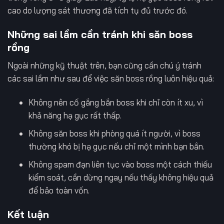
cao do lượng sát thương đã tích tụ đủ trước đó.
Những sai lầm cần tránh khi săn boss
rồng
Ngoài những kỹ thuật trên, bạn cũng cần chú ý tránh
các sai lầm như sau để việc săn boss rồng luôn hiệu quả:
Không nên cố gắng bắn boss khi chỉ còn ít xu, vì
khả năng hạ gục rất thấp.
Không săn boss khi phòng quá ít người, vì boss
thường khó bị hạ gục nếu chỉ một mình bạn bắn.
Không spam đạn liên tục vào boss một cách thiếu
kiểm soát, cần dừng ngay nếu thấy không hiệu quả
để bảo toàn vốn.
Kết luận