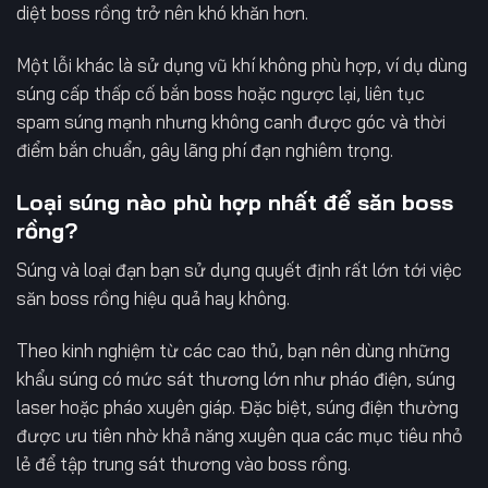
diệt boss rồng trở nên khó khăn hơn.
Một lỗi khác là sử dụng vũ khí không phù hợp, ví dụ dùng
súng cấp thấp cố bắn boss hoặc ngược lại, liên tục
spam súng mạnh nhưng không canh được góc và thời
điểm bắn chuẩn, gây lãng phí đạn nghiêm trọng.
Loại súng nào phù hợp nhất để săn boss
rồng?
Súng và loại đạn bạn sử dụng quyết định rất lớn tới việc
săn boss rồng hiệu quả hay không.
Theo kinh nghiệm từ các cao thủ, bạn nên dùng những
khẩu súng có mức sát thương lớn như pháo điện, súng
laser hoặc pháo xuyên giáp. Đặc biệt, súng điện thường
được ưu tiên nhờ khả năng xuyên qua các mục tiêu nhỏ
lẻ để tập trung sát thương vào boss rồng.