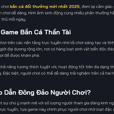
 chơi
bắn cá đổi thưởng mới nhất 2025
, đem lại cảm giác g
cách chơi dễ dàng, hình ảnh sinh động cùng nhiều phần thưởng h
 thủ mỗi ngày.
 Game Bắn Cá Thần Tài
i trên các nền tảng trực tuyến nhờ lối chơi sáng tạo và tín
iới đại dương rộng lớn, nơi có hàng loạt sinh vật biển độc đáo
đợi để được khám phá.
khả năng tương thích tuyệt vời, hoạt động tốt trên đa dạng th
. Đặc biệt, người chơi có thể dễ dàng trải nghiệm trên cả hai 
ấp Dẫn Đông Đảo Người Chơi?
út sự chú ý mạnh mẽ với số lượng người tham gia đáng kinh ng
rí trực tuyến, tựa game này chinh phục người chơi nhờ loạt đặc