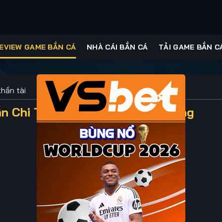
EVIEW GAME BẮN CÁ
NHÀ CÁI BẮN CÁ
TẢI GAME BẮN C
thần tài
×
n Chi Tiết Tham Gia Chơi Dễ Dàng