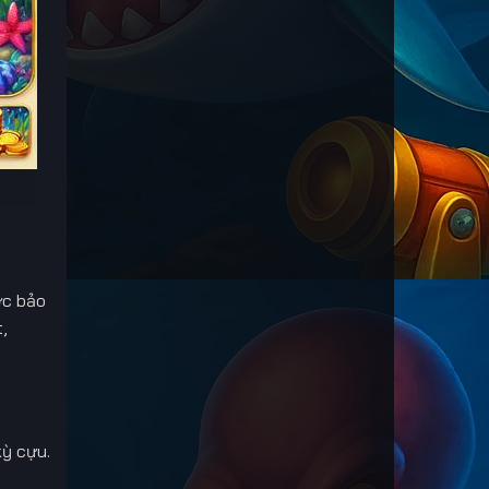
ợc bảo
,
kỳ cựu.