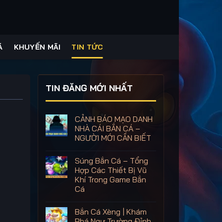
Á
KHUYẾN MÃI
TIN TỨC
TIN ĐĂNG MỚI NHẤT
CẢNH BÁO MẠO DANH
NHÀ CÁI BẮN CÁ –
NGƯỜI MỚI CẦN BIẾT
Súng Bắn Cá – Tổng
Hợp Các Thiết Bị Vũ
Khí Trong Game Bắn
Cá
Bắn Cá Xèng | Khám
Phá Ngư Trường Đỉnh