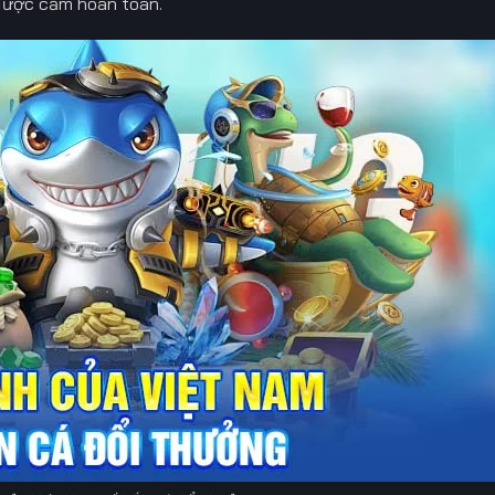
được cấm hoàn toàn.