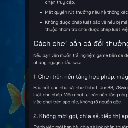
chặn truy cập.
Mất quyền rút thưởng nếu hệ thống xác 
Không được pháp luật bảo vệ nếu bị mất
thuộc nhóm trò chơi được pháp luật Vi
Cách chơi bắn cá đổi thưởn
Nếu bạn vẫn muốn trải nghiệm game bắn cá đổ
những nguyên tắc sau:
1. Chơi trên nền tảng hợp pháp, má
Hầu hết các nhà cái như Dabet, Jun88, 78win
luật cho phép. Việc chơi tại các nền tảng này
việc chơi trên app rác, không rõ nguồn gốc.
2. Không mời gọi, chia sẻ, tiếp thị a
Tránh việc mời bạn bè, chia sẻ link nhận thưở