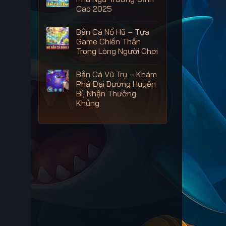
Cao 2025
Bắn Cá Nổ Hũ – Tựa
Game Chiến Thần
Trong Lòng Người Chơi
Bắn Cá Vũ Trụ – Khám
Phá Đại Dương Huyền
Bí, Nhận Thưởng
Khủng