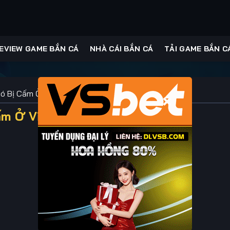
EVIEW GAME BẮN CÁ
NHÀ CÁI BẮN CÁ
TẢI GAME BẮN C
ó Bị Cấm Ở Việt Nam Không?
×
ấm Ở Việt Nam Không?