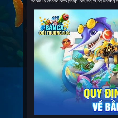
nghĩa là không hợp pháp, nhưng cũng không 