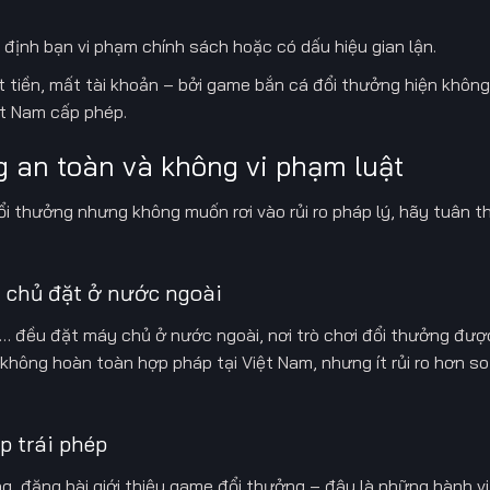
định bạn vi phạm chính sách hoặc có dấu hiệu gian lận.
 tiền, mất tài khoản – bởi game bắn cá đổi thưởng hiện không
ệt Nam cấp phép.
g an toàn và không vi phạm luật
i thưởng nhưng không muốn rơi vào rủi ro pháp lý, hãy tuân t
y chủ đặt ở nước ngoài
… đều đặt máy chủ ở nước ngoài, nơi trò chơi đổi thưởng đư
 không hoàn toàn hợp pháp tại Việt Nam, nhưng ít rủi ro hơn so
pp trái phép
ng, đăng bài giới thiệu game đổi thưởng – đây là những hành vi