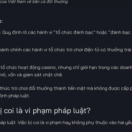
của Việt Nam về bắn cá đổi thưởng
:
)
: Quy định rõ các hành vi “tổ chức đánh bạc” hoặc “đánh bạc 
hành chính các hành vi tổ chức trò chơi điện tử có thưởng trái
 tổ chức hoạt động casino, nhưng chỉ giới hạn trong các doan
mô, vốn và giám sát chặt chẽ.
h thức trò chơi đổi thưởng thành tiền mặt mà không được cấp
định pháp luật.
 coi là vi phạm pháp luật?
p luật. Việc bị coi là vi phạm hay không phụ thuộc vào hai yế