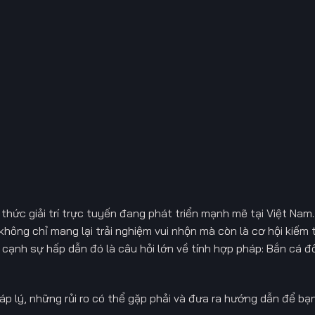
thức giải trí trực tuyến đang phát triển mạnh mẽ tại Việt Nam.
 không chỉ mang lại trải nghiệm vui nhộn mà còn là cơ hội kiếm
 cạnh sự hấp dẫn đó là câu hỏi lớn về tính hợp pháp: Bắn cá đổ
háp lý, những rủi ro có thể gặp phải và đưa ra hướng dẫn để bạ