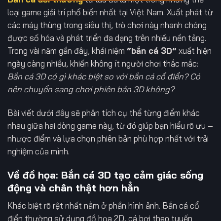
loại game giải trí phổ biến nhất tại Việt Nam. Xuất phát từ
các máy thùng trong siêu thị, trò chơi này nhanh chóng
được số hóa và phát triển đa dạng trên nhiều nền tảng.
Trong vài năm gần đây, khái niệm
“bắn cá 3D”
xuất hiện
ngày càng nhiều, khiến không ít người chơi thắc mắc:
Bắn cá 3D có gì khác biệt so với bắn cá cổ điển? Có
nên chuyển sang chơi phiên bản 3D không?
Bài viết dưới đây sẽ phân tích cụ thể từng điểm khác
nhau giữa hai dòng game này, từ đó giúp bạn hiểu rõ ưu –
nhược điểm và lựa chọn phiên bản phù hợp nhất với trải
nghiệm của mình.
Về đồ họa: Bắn cá 3D tạo cảm giác sống
động và chân thật hơn hẳn
Khác biệt rõ rệt nhất nằm ở phần hình ảnh. Bắn cá cổ
điển thường sử dụng đồ họa 2D, cá bơi theo tuyến