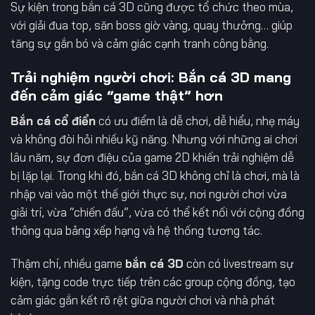
Sự kiện trong bắn cá 3D cũng được tổ chức theo mùa,
với giải đua top, săn boss giờ vàng, quay thưởng… giúp
tăng sự gắn bó và cảm giác cạnh tranh công bằng.
Trải nghiệm người chơi: Bắn cá 3D mang
đến cảm giác “game thật” hơn
Bắn cá cổ điển
có ưu điểm là dễ chơi, dễ hiểu, nhẹ máy
và không đòi hỏi nhiều kỹ năng. Nhưng với những ai chơi
lâu năm, sự đơn điệu của game 2D khiến trải nghiệm dễ
bị lặp lại. Trong khi đó, bắn cá 3D không chỉ là chơi, mà là
nhập vai vào một thế giới thực sự, nơi người chơi vừa
giải trí, vừa “chiến đấu”, vừa có thể kết nối với cộng đồng
thông qua bảng xếp hạng và hệ thống tương tác.
Thậm chí, nhiều game
bắn cá 3D
còn có livestream sự
kiện, tặng code trực tiếp trên các group cộng đồng, tạo
cảm giác gắn kết rõ rệt giữa người chơi và nhà phát