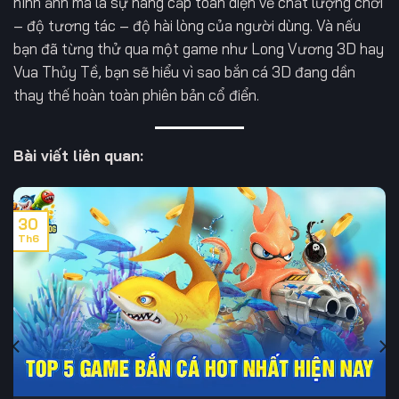
hình ảnh mà là sự nâng cấp toàn diện về chất lượng chơi
– độ tương tác – độ hài lòng của người dùng. Và nếu
bạn đã từng thử qua một game như Long Vương 3D hay
Vua Thủy Tề, bạn sẽ hiểu vì sao bắn cá 3D đang dần
thay thế hoàn toàn phiên bản cổ điển.
Bài viết liên quan:
30
Th6