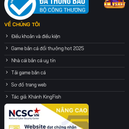
VỀ CHÚNG TÔI
Điều khoản và điều kiện
Game bắn cá đổi thưởng hot 2025
Nhà cái bắn cá uy tín
Tải game bắn cá
Sơ đồ trang web
Tác giả: Khánh KingFish