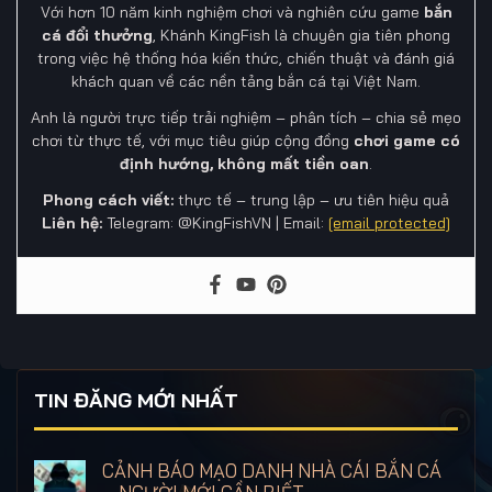
Với hơn 10 năm kinh nghiệm chơi và nghiên cứu game
bắn
cá đổi thưởng
, Khánh KingFish là chuyên gia tiên phong
trong việc hệ thống hóa kiến thức, chiến thuật và đánh giá
khách quan về các nền tảng bắn cá tại Việt Nam.
Anh là người trực tiếp trải nghiệm – phân tích – chia sẻ mẹo
chơi từ thực tế, với mục tiêu giúp cộng đồng
chơi game có
định hướng, không mất tiền oan
.
Phong cách viết:
thực tế – trung lập – ưu tiên hiệu quả
Liên hệ:
Telegram: @KingFishVN | Email:
[email protected]
TIN ĐĂNG MỚI NHẤT
CẢNH BÁO MẠO DANH NHÀ CÁI BẮN CÁ