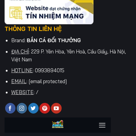
THÔNG TIN LIÊN HỆ
Brand:
BẮN CÁ ĐỔI THƯỞNG
ĐỊA CHỈ
: 229 P. Yên Hòa, Yên Hoà, Cầu Giấy, Hà Nội,
Việt Nam
HOTLINE
:
0993894015
EMAIL
:
[email protected]
WEBSITE
: /