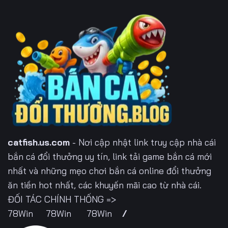
catfish.us.com
- Nơi cập nhật link truy cập nhà cái
bắn cá đổi thưởng uy tín, link tải game bắn cá mới
nhất và những mẹo chơi bắn cá online đổi thưởng
ăn tiền hot nhất, các khuyến mãi cao từ nhà cái.
ĐỐI TÁC CHÍNH THỐNG =>
78Win
78Win
78Win
/