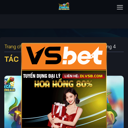
Skip
to
content
Trang chủ
»
Archives for Khánh KingFish
»
Trang 4
×
TÁC GIẢ:
KHÁNH KINGFISH