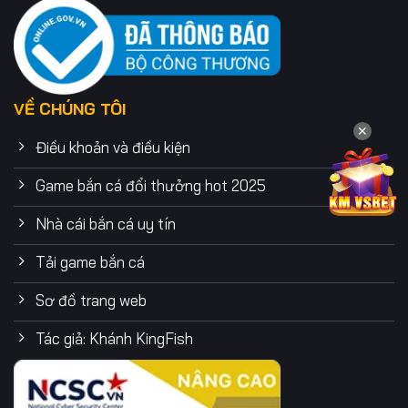
VỀ CHÚNG TÔI
✕
Điều khoản và điều kiện
Game bắn cá đổi thưởng hot 2025
Nhà cái bắn cá uy tín
Tải game bắn cá
Sơ đồ trang web
Tác giả: Khánh KingFish